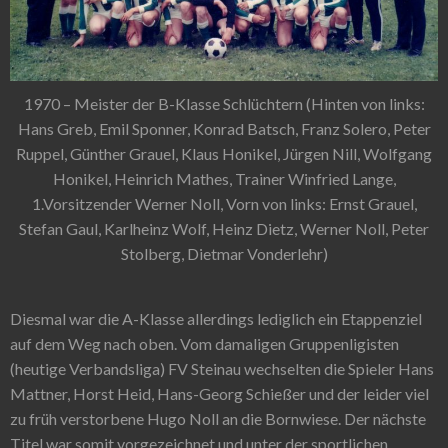
1970 – Meister der B-Klasse Schlüchtern (Hinten von links:
Hans Greb, Emil Sponner, Konrad Batsch, Franz Solero, Peter
Ruppel, Günther Grauel, Klaus Honikel, Jürgen Nill, Wolfgang
Honikel, Heinrich Mathes, Trainer Winfried Lange,
1.Vorsitzender Werner Noll, Vorn von links: Ernst Grauel,
Stefan Gaul, Karlheinz Wolf, Heinz Dietz, Werner Noll, Peter
Stolberg, Dietmar Vonderlehr)
Diesmal war die A-Klasse allerdings lediglich ein Etappenziel
auf dem Weg nach oben. Vom damaligen Gruppenligisten
(heutige Verbandsliga) FV Steinau wechselten die Spieler Hans
Mattner, Horst Heid, Hans-Georg Schießer und der leider viel
zu früh verstorbene Hugo Noll an die Bornwiese. Der nächste
Titel war somit vorgezeichnet und unter der sportlichen