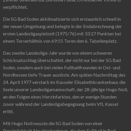
verpflichtet.
Die SG Bad Soden akklimatisierte sich erstaunlich schnell in
der neuen Umgebung und belegte in der Endabrechnung der
ersten Landesligaspielzeit (1975/76) mit 33:27 Punkten bei
einem Torverhältnis von 69:55 Toren den 6. Tabellenplatz.
Das zweite Landesliga-Jahr wurde von einem schweren
Schicksalsschlag überschattet, der nicht nur bei der SG Bad
Soden, sondern auch bei vielen Fußballfreunden in Ost- und
Nordhessen tiefe Trauer auslöste. Am späten Nachmittag des
24. April 1977 verstarb im Kasseler Elisabethkrankenhaus die
Seele unserer Landesligamannschaft, der 28-jährige Hugo Noll,
an den Folgen eines Herzinfarktes, den er wenige Stunden
zuvor während der Landesligabegegnung beim VfL Kassel
erlitt.
Mit Hugo Noll musste die SG Bad Soden von einer
Persönlichkeit Abschied nehmen, die dem Fußball in Bad