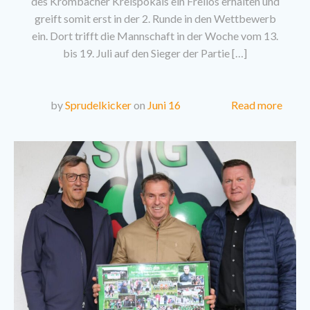
des Krombacher Kreispokals ein Freilos erhalten und
greift somit erst in der 2. Runde in den Wettbewerb
ein. Dort trifft die Mannschaft in der Woche vom 13.
bis 19. Juli auf den Sieger der Partie […]
Read more
by
Sprudelkicker
on
Juni 16