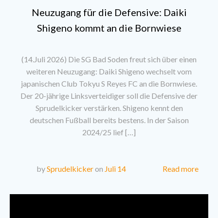
Neuzugang für die Defensive: Daiki
Shigeno kommt an die Bornwiese
(14.Juli 2026) Die SG Bad Soden freut sich über einen
weiteren Neuzugang: Daiki Shigeno wechselt vom
japanischen Club Tokyu S Reyes FC an die Bornwiese.
Der 20-jährige Linksverteidiger soll die Defensive der
Sprudelkicker verstärken. Shigeno kennt den
deutschen Fußball bereits bestens. In der Saison
2024/25 lief […]
Read more
by
Sprudelkicker
on
Juli 14