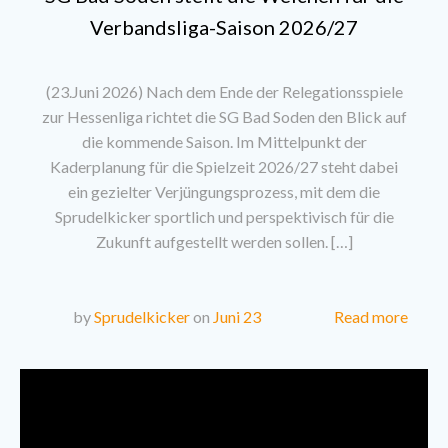
Verbandsliga-Saison 2026/27
(23.Juni 2026) Nach dem Ende der Relegationsspiele
zur Hessenliga richtet die SG Bad Soden den Blick auf
die kommende Saison. Im Mittelpunkt der
Kaderplanung für die Spielzeit 2026/27 steht dabei
ein gezielter Verjüngungsprozess, mit dem die
Sprudelkicker sportlich und perspektivisch für die
Zukunft aufgestellt werden sollen. […]
Read more
by
Sprudelkicker
on
Juni 23