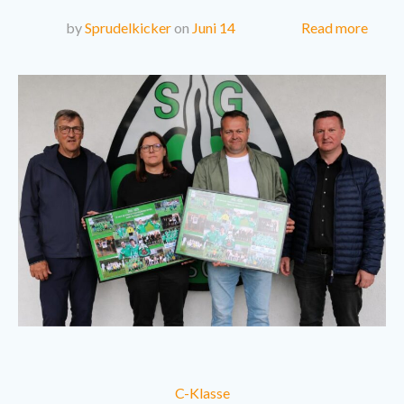
Read more
by
Sprudelkicker
on
Juni 14
C-Klasse