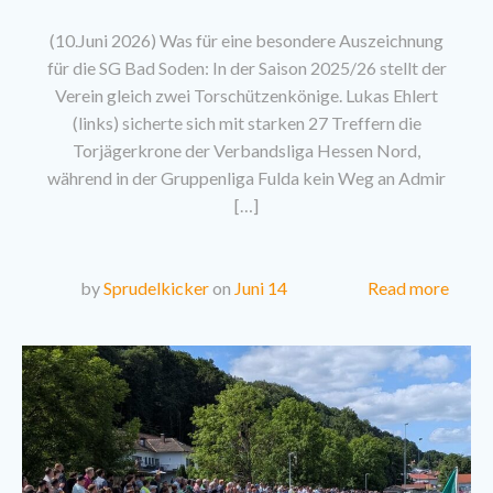
(10.Juni 2026) Was für eine besondere Auszeichnung
für die SG Bad Soden: In der Saison 2025/26 stellt der
Verein gleich zwei Torschützenkönige. Lukas Ehlert
(links) sicherte sich mit starken 27 Treffern die
Torjägerkrone der Verbandsliga Hessen Nord,
während in der Gruppenliga Fulda kein Weg an Admir
[…]
Read more
by
Sprudelkicker
on
Juni 14