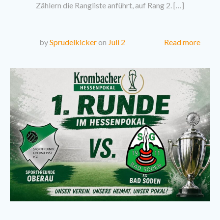
Zählern die Rangliste anführt, auf Rang 2. […]
Read more
by
Sprudelkicker
on
Juli 2