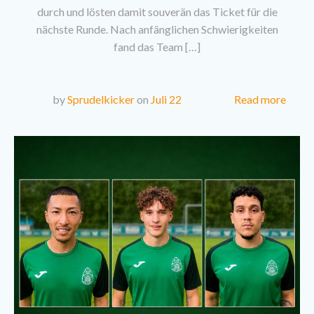
durch und lösten damit souverän das Ticket für die
nächste Runde. Nach anfänglichen Schwierigkeiten
fand das Team […]
Read more
by
Sprudelkicker
on
Juli 22