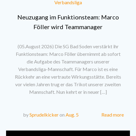
Verbandsliga
Neuzugang im Funktionsteam: Marco
Föller wird Teammanager
(05.August 2026) Die SG Bad Soden verstärkt ihr
Funktionsteam: Marco Föller übernimmt ab sofort
die Aufgabe des Teammanagers unserer
Verbandsliga-Mannschaft. Für Marco ist es eine
Rückkehr an eine vertraute Wirkungsstätte. Bereits
vor vielen Jahren trug er das Trikot unserer zweiten
Mannschaft. Nun kehrt er in neuer […]
Read more
by
Sprudelkicker
on
Aug. 5