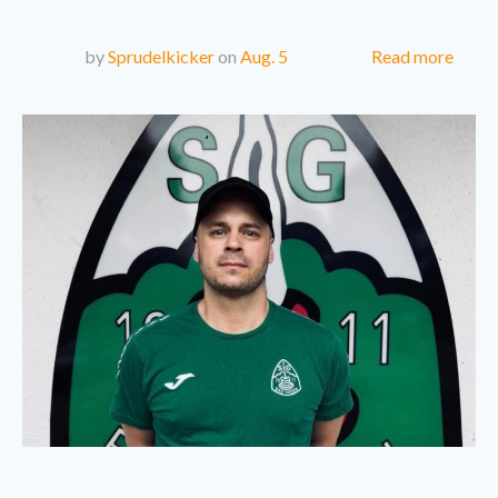
Read more
by
Sprudelkicker
on
Aug. 5