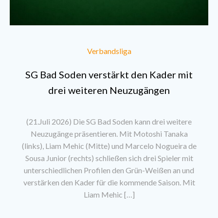
Verbandsliga
SG Bad Soden verstärkt den Kader mit
drei weiteren Neuzugängen
(21.Juli 2026) Die SG Bad Soden kann drei weitere
Neuzugänge präsentieren. Mit Motoshi Tanaka
(links), Liam Mehic (Mitte) und Marcelo Nogueira de
Sousa Junior (rechts) schließen sich drei Spieler mit
unterschiedlichen Profilen den Grün-Weißen an und
verstärken den Kader für die kommende Saison. Mit
Liam Mehic […]