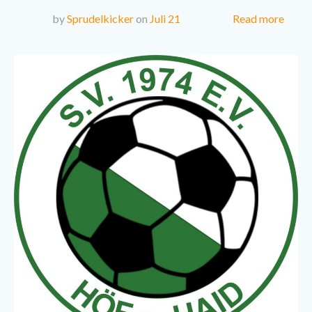
Read more
by
Sprudelkicker
on
Juli 21