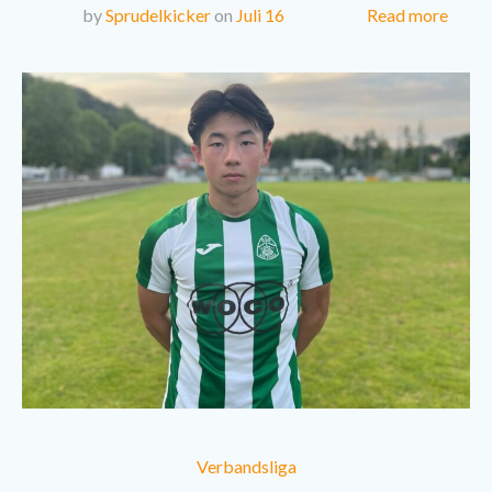
Read more
by
Sprudelkicker
on
Juli 16
Verbandsliga