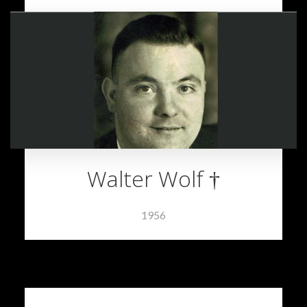
Walter Wolf †
1956