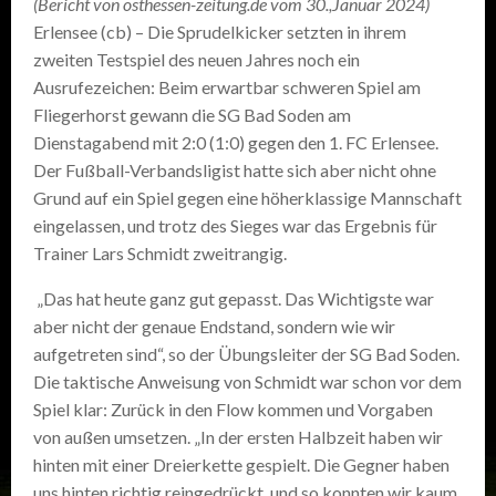
(Bericht von osthessen-zeitung.de vom 30.,Januar 2024)
Erlensee (cb) – Die Sprudelkicker setzten in ihrem
zweiten Testspiel des neuen Jahres noch ein
Ausrufezeichen: Beim erwartbar schweren Spiel am
Fliegerhorst gewann die SG Bad Soden am
Dienstagabend mit 2:0 (1:0) gegen den 1. FC Erlensee.
Der Fußball-Verbandsligist hatte sich aber nicht ohne
Grund auf ein Spiel gegen eine höherklassige Mannschaft
eingelassen, und trotz des Sieges war das Ergebnis für
Trainer Lars Schmidt zweitrangig.
„Das hat heute ganz gut gepasst. Das Wichtigste war
aber nicht der genaue Endstand, sondern wie wir
aufgetreten sind“, so der Übungsleiter der SG Bad Soden.
Die taktische Anweisung von Schmidt war schon vor dem
Spiel klar: Zurück in den Flow kommen und Vorgaben
von außen umsetzen. „In der ersten Halbzeit haben wir
hinten mit einer Dreierkette gespielt. Die Gegner haben
uns hinten richtig reingedrückt, und so konnten wir kaum