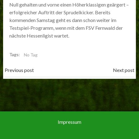
Null gehalten und vorne einen Höherklassigen geärgert –
erfolgreicher Auftritt der Sprudelkicker. Bereits
kommenden Samstag geht es dann schon weiter im
Testspiel-Programm, wenn mit dem FSV Fernwald der
nächste Hessenligist wartet.
Tags:
No Tag
Post
Post
Previous post
Next post
navigation
navigation
Impressum