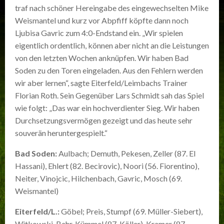
traf nach schöner Hereingabe des eingewechselten Mike
Weismantel und kurz vor Abpfiff köpfte dann noch
Ljubisa Gavric zum 4:0-Endstand ein. „Wir spielen
eigentlich ordentlich, können aber nicht an die Leistungen
von den letzten Wochen anknüpfen. Wir haben Bad
Soden zu den Toren eingeladen. Aus den Fehlern werden
wir aber lernen“, sagte Eiterfeld/Leimbachs Trainer
Florian Roth. Sein Gegenüber Lars Schmidt sah das Spiel
wie folgt: „Das war ein hochverdienter Sieg. Wir haben
Durchsetzungsvermögen gezeigt und das heute sehr
souverän heruntergespielt.“
Bad Soden:
Aulbach; Demuth, Pekesen, Zeller (87. El
Hassani), Ehlert (82. Becirovic), Noori (56. Fiorentino),
Neiter, Vinojcic, Hilchenbach, Gavric, Mosch (69.
Weismantel)
Eiterfeld/L.:
Göbel; Preis, Stumpf (69. Müller-Siebert),
Witkowski, Behr, Kümmel (87. Köller), Kramer (87.