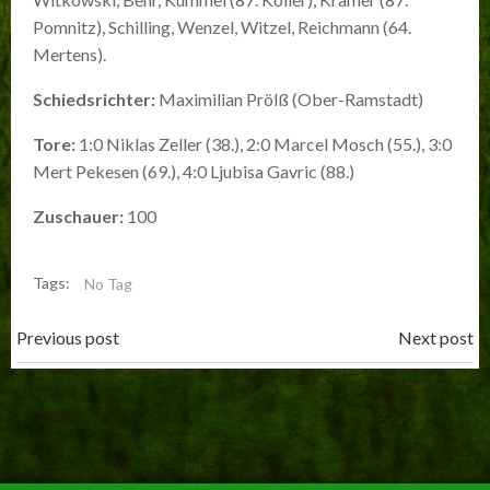
Pomnitz), Schilling, Wenzel, Witzel, Reichmann (64.
Mertens).
Schiedsrichter:
Maximilian Prölß (Ober-Ramstadt)
Tore:
1:0 Niklas Zeller (38.), 2:0 Marcel Mosch (55.), 3:0
Mert Pekesen (69.), 4:0 Ljubisa Gavric (88.)
Zuschauer:
100
Tags:
No Tag
Post
Post
Previous post
Next post
navigation
navigation