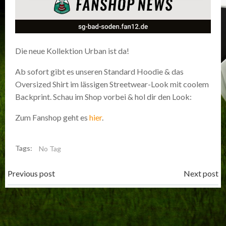
Die neue Kollektion Urban ist da!
Ab sofort gibt es unseren Standard Hoodie & das
Oversized Shirt im lässigen Streetwear-Look mit coolem
Backprint. Schau im Shop vorbei & hol dir den Look:
Zum Fanshop geht es
hier
.
Tags:
No Tag
Post
Post
Previous post
Next post
navigation
navigation