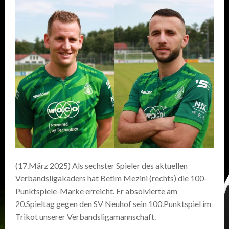
(17.März 2025) Als sechster Spieler des aktuellen
Verbandsligakaders hat Betim Mezini (rechts) die 100-
Punktspiele-Marke erreicht. Er absolvierte am
20.Spieltag gegen den SV Neuhof sein 100.Punktspiel im
Trikot unserer Verbandsligamannschaft.