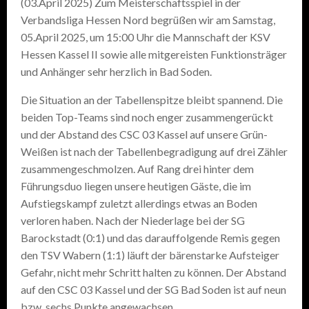
(03.April 2025) Zum Meisterschaftsspiel in der
Verbandsliga Hessen Nord begrüßen wir am Samstag,
05.April 2025, um 15:00 Uhr die Mannschaft der KSV
Hessen Kassel II sowie alle mitgereisten Funktionsträger
und Anhänger sehr herzlich in Bad Soden.
Die Situation an der Tabellenspitze bleibt spannend. Die
beiden Top-Teams sind noch enger zusammengerückt
und der Abstand des CSC 03 Kassel auf unsere Grün-
Weißen ist nach der Tabellenbegradigung auf drei Zähler
zusammengeschmolzen. Auf Rang drei hinter dem
Führungsduo liegen unsere heutigen Gäste, die im
Aufstiegskampf zuletzt allerdings etwas an Boden
verloren haben. Nach der Niederlage bei der SG
Barockstadt (0:1) und das darauffolgende Remis gegen
den TSV Wabern (1:1) läuft der bärenstarke Aufsteiger
Gefahr, nicht mehr Schritt halten zu können. Der Abstand
auf den CSC 03 Kassel und der SG Bad Soden ist auf neun
bzw. sechs Punkte angewachsen.