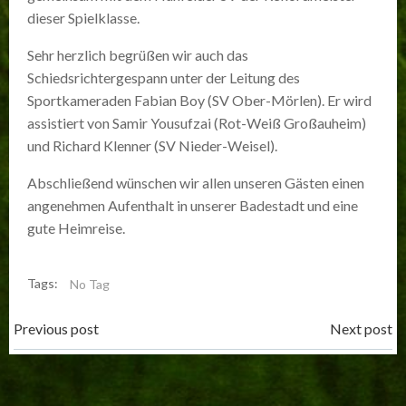
dieser Spielklasse.
Sehr herzlich begrüßen wir auch das
Schiedsrichtergespann unter der Leitung des
Sportkameraden Fabian Boy (SV Ober-Mörlen). Er wird
assistiert von Samir Yousufzai (Rot-Weiß Großauheim)
und Richard Klenner (SV Nieder-Weisel).
Abschließend wünschen wir allen unseren Gästen einen
angenehmen Aufenthalt in unserer Badestadt und eine
gute Heimreise.
Tags:
No Tag
Post
Post
Previous post
Next post
navigation
navigation