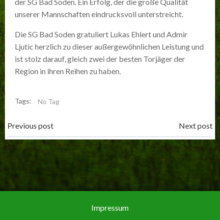
der SG Bad Soden. Ein Erfolg, der die große Qualität
unserer Mannschaften eindrucksvoll unterstreicht.
Die SG Bad Soden gratuliert Lukas Ehlert und Admir
Ljutic herzlich zu dieser außergewöhnlichen Leistung und
ist stolz darauf, gleich zwei der besten Torjäger der
Region in ihren Reihen zu haben.
Tags:
No Tag
Post
Post
Previous post
Next post
navigation
navigation
Impressum