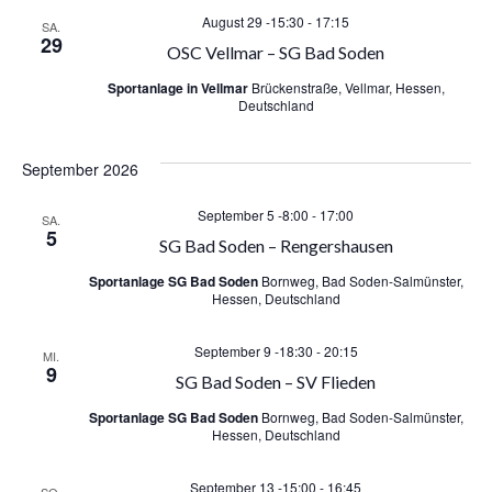
u
August 29 -15:30
-
17:15
g
SA.
n
29
OSC Vellmar – SG Bad Soden
A
g
Sportanlage in Vellmar
Brückenstraße, Vellmar, Hessen,
Deutschland
n
e
s
September 2026
n
i
September 5 -8:00
-
17:00
SA.
5
S
c
SG Bad Soden – Rengershausen
Sportanlage SG Bad Soden
Bornweg, Bad Soden-Salmünster,
u
h
Hessen, Deutschland
t
c
September 9 -18:30
-
20:15
MI.
9
e
SG Bad Soden – SV Flieden
h
Sportanlage SG Bad Soden
Bornweg, Bad Soden-Salmünster,
n
e
Hessen, Deutschland
-
September 13 -15:00
-
16:45