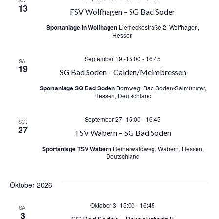
u
SO.
13
N
FSV Wolfhagen – SG Bad Soden
n
a
Sportanlage in Wolfhagen
Liemeckestraße 2, Wolfhagen,
Hessen
d
v
September 19 -15:00
-
16:45
SA.
A
i
19
SG Bad Soden – Calden/Meimbressen
n
g
Sportanlage SG Bad Soden
Bornweg, Bad Soden-Salmünster,
Hessen, Deutschland
a
s
September 27 -15:00
-
16:45
SO.
t
27
i
TSV Wabern – SG Bad Soden
i
Sportanlage TSV Wabern
Reiherwaldweg, Wabern, Hessen,
c
Deutschland
o
h
n
Oktober 2026
t
Oktober 3 -15:00
-
16:45
SA.
3
SG Bad Soden – Barockstadt II