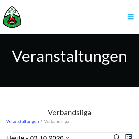
Zum
Inhalt
springen
Veranstaltungen
Verbandsliga
Veranstaltungen
Verbandsliga
Heute
 - 
03.10.2026
V
Suche