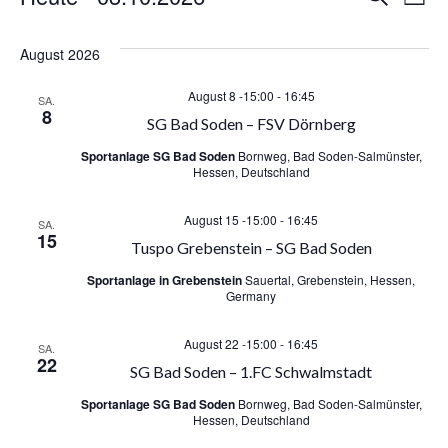
Veranstaltungen
V
Liste
Datum
e
e
wählen.
August 2026
r
r
August 8 -15:00
-
16:45
SA.
a
8
a
SG Bad Soden – FSV Dörnberg
n
Sportanlage SG Bad Soden
Bornweg, Bad Soden-Salmünster,
n
Hessen, Deutschland
s
s
August 15 -15:00
-
16:45
SA.
t
15
Tuspo Grebenstein – SG Bad Soden
t
a
Sportanlage in Grebenstein
Sauertal, Grebenstein, Hessen,
Germany
a
l
August 22 -15:00
-
16:45
l
SA.
t
22
SG Bad Soden – 1.FC Schwalmstadt
u
t
Sportanlage SG Bad Soden
Bornweg, Bad Soden-Salmünster,
Hessen, Deutschland
n