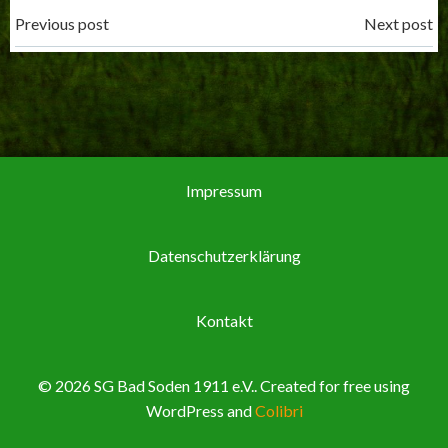
Post
Post
Previous post
Next post
navigation
navigation
Impressum
Datenschutzerklärung
Kontakt
© 2026 SG Bad Soden 1911 e.V.. Created for free using
WordPress and
Colibri