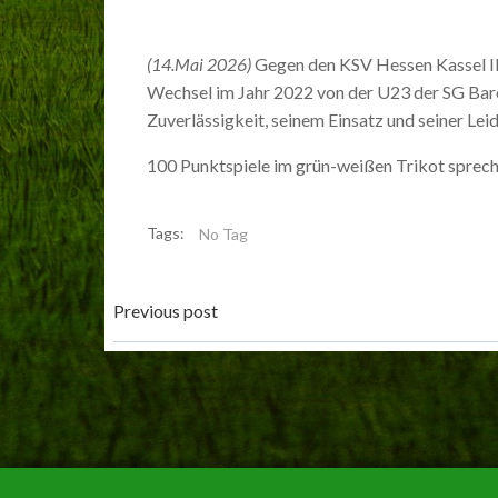
(14.Mai 2026)
Gegen den KSV Hessen Kassel II 
Wechsel im Jahr 2022 von der U23 der SG Baro
Zuverlässigkeit, seinem Einsatz und seiner Lei
100 Punktspiele im grün-weißen Trikot sprech
Tags:
No Tag
Post
Previous post
navigation