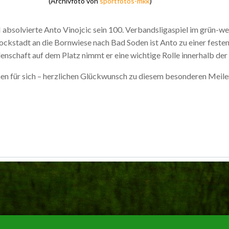
(Archivfoto von
sportfotos-mkk
)
absolvierte Anto Vinojcic sein 100. Verbandsligaspiel im grün-wei
ckstadt an die Bornwiese nach Bad Soden ist Anto zu einer feste
denschaft auf dem Platz nimmt er eine wichtige Rolle innerhalb der
en für sich – herzlichen Glückwunsch zu diesem besonderen Meile
Post
navigation