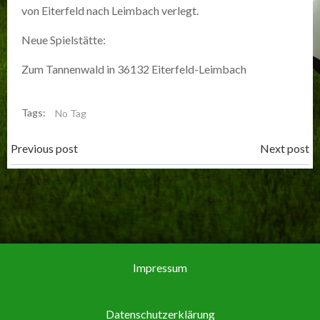
von Eiterfeld nach Leimbach verlegt.
Neue Spielstätte:
Zum Tannenwald in 36132 Eiterfeld-Leimbach
Tags:
No Tag
Post
Post
Previous post
Next post
navigation
navigation
Impressum
Datenschutzerklärung