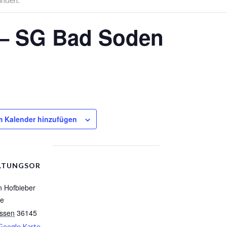
 – SG Bad Soden
 Kalender hinzufügen
LTUNGSOR
n Hofbieber
ße
ssen
36145
Google Karte