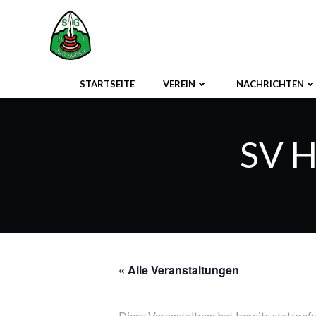
Zum
Inhalt
springen
STARTSEITE
VEREIN
NACHRICHTEN
SV H
« Alle Veranstaltungen
Diese Veranstaltung hat bereits stattgef